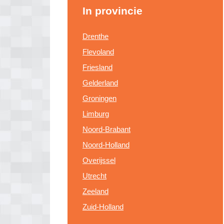
In provincie
Drenthe
Flevoland
Friesland
Gelderland
Groningen
Limburg
Noord-Brabant
Noord-Holland
Overijssel
Utrecht
Zeeland
Zuid-Holland