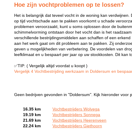
Hoe zijn vochtproblemen op te lossen?
Het is belangrijk dat teveel vocht in de woning kan verdwijnen.
op tijd vochtschade aan te pakken voorkomt u schade veroorza
problemen veroorzaakt, kunt u soms oplossen door de buitenmur
schimmelvorming ontstaan door het vocht dan is het raadzaam h
verschillende bestrijdingsmiddelen aan schaffen of een erkend 
aan het werk gaat om dit probleem aan te pakken. Zij onderz
geven u mogelijkheden van verbetering. De voordelen van droge
leefklimaat en u bespaart per jaar op uw stookkosten. Dit kan t
✅TIP: ( Vergelijk altijd voordat u koopt )
Vergelijk 4 Vochtbestrijding werkzaam in Doldersum en bespaar 
Geen bedrijven gevonden in "Doldersum". Kijk hieronder voor p
16.35 km
Vochtbestrijders Wolvega
19.19 km
Vochtbestrijders Sonnega
21.69 km
Vochtbestrijders Heerenveen
22.24 km
Vochtbestrijders Giethoorn