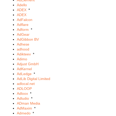
AdElement
Adello
ADEX
*
ADEX
AdFalcon
Adflare
Adform
*
AdGear
AdGibbon BV
Adhese
adhood
Adikteev
*
Adimo
Adjust GmbH
AdKernel
AdLedge
*
AdLib Digital Limited
adlocal.net
ADLOOP
Adloox
*
Adludio
*
ADman Media
AdMaxim
*
Admedo
*