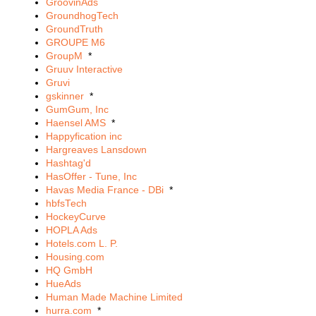
GroovinAds
GroundhogTech
GroundTruth
GROUPE M6
GroupM
*
Gruuv Interactive
Gruvi
gskinner
*
GumGum, Inc
Haensel AMS
*
Happyfication inc
Hargreaves Lansdown
Hashtag'd
HasOffer - Tune, Inc
Havas Media France - DBi
*
hbfsTech
HockeyCurve
HOPLA Ads
Hotels.com L. P.
Housing.com
HQ GmbH
HueAds
Human Made Machine Limited
hurra.com
*