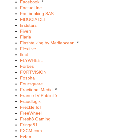
Facebook
*
Factual Inc.
Fastbooking SAS
FIDUCIA DLT
firststars
Fiverr
Flarie
Flashtalking by Mediaocean
*
Flexitive
fluct
FLYWHEEL
Forbes
FORTVISION
Fospha
Foursquare
Fractional Media
*
FranceTV Publicité
Fraudlogix
Freckle IoT
FreeWheel
Fresh8 Gaming
Fringe81
FXCM.com
Fyber