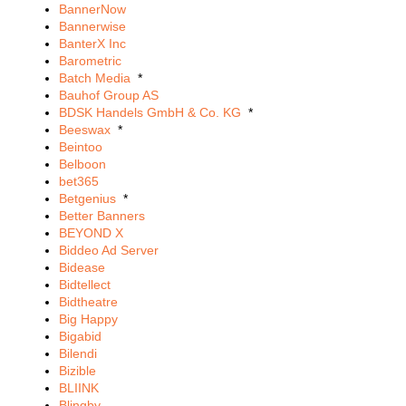
BannerNow
Bannerwise
BanterX Inc
Barometric
Batch Media
*
Bauhof Group AS
BDSK Handels GmbH & Co. KG
*
Beeswax
*
Beintoo
Belboon
bet365
Betgenius
*
Better Banners
BEYOND X
Biddeo Ad Server
Bidease
Bidtellect
Bidtheatre
Big Happy
Bigabid
Bilendi
Bizible
BLIINK
Blingby