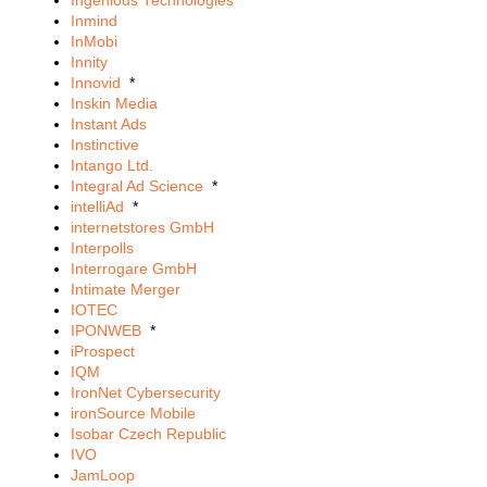
Ingenious Technologies
Inmind
InMobi
Innity
Innovid
*
Inskin Media
Instant Ads
Instinctive
Intango Ltd.
Integral Ad Science
*
intelliAd
*
internetstores GmbH
Interpolls
Interrogare GmbH
Intimate Merger
IOTEC
IPONWEB
*
iProspect
IQM
IronNet Cybersecurity
ironSource Mobile
Isobar Czech Republic
IVO
JamLoop