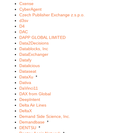
Cxense
CyberAgent
Czech Publisher Exchange z.s.p.o.
d3sv
D4
DAC
DAPP GLOBAL LIMITED
Data2Decisions
Datablocks, Inc
DataExchanger
Datafy
Datalicious
Dataseat
DataXu
*
Dativa
DaVinci11
DAX from Global
DeepIntent
Delta Air Lines
DeltaX
Demand Side Science, Inc.
Demandbase
*
DENTSU
*