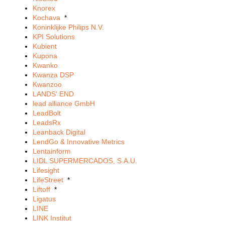
Knorex
Kochava
*
Koninklijke Philips N.V.
KPI Solutions
Kubient
Kupona
Kwanko
Kwanza DSP
Kwanzoo
LANDS' END
lead alliance GmbH
LeadBolt
LeadsRx
Leanback Digital
LendGo & Innovative Metrics
Lentainform
LIDL SUPERMERCADOS, S.A.U.
Lifesight
LifeStreet
*
Liftoff
*
Ligatus
LINE
LINK Institut