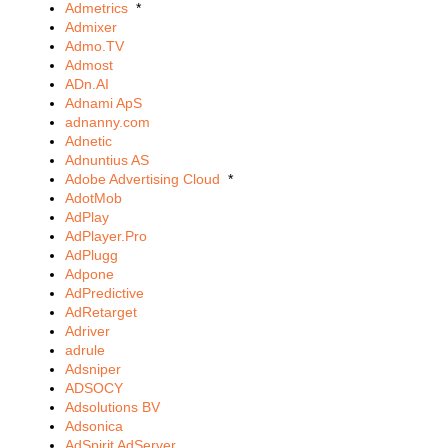
Admetrics
*
Admixer
Admo.TV
Admost
ADn.AI
Adnami ApS
adnanny.com
Adnetic
Adnuntius AS
Adobe Advertising Cloud
*
AdotMob
AdPlay
AdPlayer.Pro
AdPlugg
Adpone
AdPredictive
AdRetarget
Adriver
adrule
Adsniper
ADSOCY
Adsolutions BV
Adsonica
AdSpirit AdServer