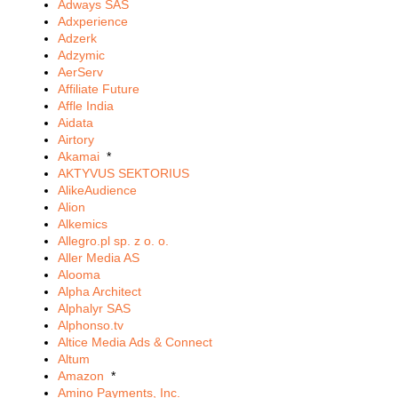
Adways SAS
Adxperience
Adzerk
Adzymic
AerServ
Affiliate Future
Affle India
Aidata
Airtory
Akamai
*
AKTYVUS SEKTORIUS
AlikeAudience
Alion
Alkemics
Allegro.pl sp. z o. o.
Aller Media AS
Alooma
Alpha Architect
Alphalyr SAS
Alphonso.tv
Altice Media Ads & Connect
Altum
Amazon
*
Amino Payments, Inc.