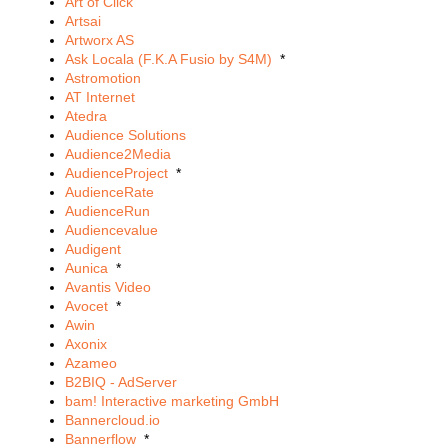
Art of Click
Artsai
Artworx AS
Ask Locala (F.K.A Fusio by S4M)
*
Astromotion
AT Internet
Atedra
Audience Solutions
Audience2Media
AudienceProject
*
AudienceRate
AudienceRun
Audiencevalue
Audigent
Aunica
*
Avantis Video
Avocet
*
Awin
Axonix
Azameo
B2BIQ - AdServer
bam! Interactive marketing GmbH
Bannercloud.io
Bannerflow
*