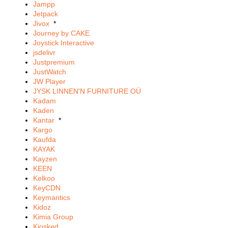
Jampp
Jetpack
Jivox
*
Journey by CAKE
Joystick Interactive
jsdelivr
Justpremium
JustWatch
JW Player
JYSK LINNEN'N FURNITURE OÜ
Kadam
Kaden
Kantar
*
Kargo
Kaufda
KAYAK
Kayzen
KEEN
Kelkoo
KeyCDN
Keymantics
Kidoz
Kimia Group
Kiosked