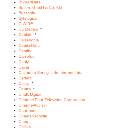
BSmartData
Butlers GmbH & Co. KG
Buzzoola
Bytelogics
C WIRE
C3 Metrics
*
Cablato
*
Calzedonia
CapitalData
Captify
Carrefour
Cauly
Cavai
Cazamba Serviços de Internet Ltda
Cedato
Celtra
*
Centro
*
Chalk Digital
Channel Four Television Corporation
ChannelAdvisor
Chartboost
Cheetah Mobile
Cheq
Chitika