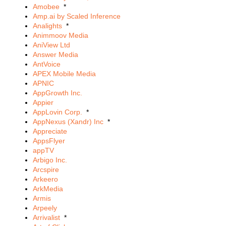
Amobee
*
Amp.ai by Scaled Inference
Analights
*
Animmoov Media
AniView Ltd
Answer Media
AntVoice
APEX Mobile Media
APNIC
AppGrowth Inc.
Appier
AppLovin Corp.
*
AppNexus (Xandr) Inc
*
Appreciate
AppsFlyer
appTV
Arbigo Inc.
Arcspire
Arkeero
ArkMedia
Armis
Arpeely
Arrivalist
*