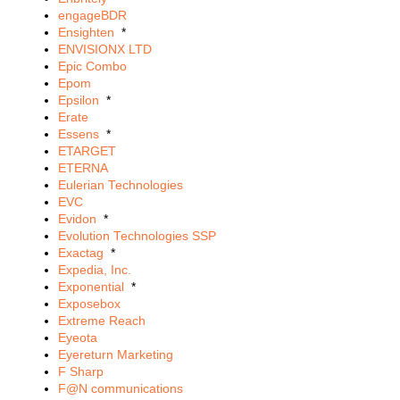
engageBDR
Ensighten
*
ENVISIONX LTD
Epic Combo
Epom
Epsilon
*
Erate
Essens
*
ETARGET
ETERNA
Eulerian Technologies
EVC
Evidon
*
Evolution Technologies SSP
Exactag
*
Expedia, Inc.
Exponential
*
Exposebox
Extreme Reach
Eyeota
Eyereturn Marketing
F Sharp
F@N communications