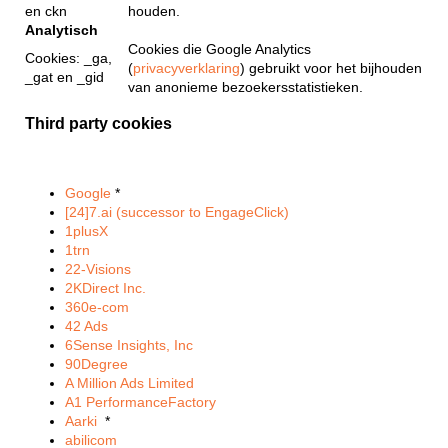
en ckn
houden.
Analytisch
Cookies die Google Analytics
Cookies: _ga,
(
privacyverklaring
) gebruikt voor het bijhouden
_gat en _gid
van anonieme bezoekersstatistieken.
Third party cookies
Google
*
[24]7.ai (successor to EngageClick)
1plusX
1trn
22-Visions
2KDirect Inc.
360e-com
42 Ads
6Sense Insights, Inc
90Degree
A Million Ads Limited
A1 PerformanceFactory
Aarki
*
abilicom