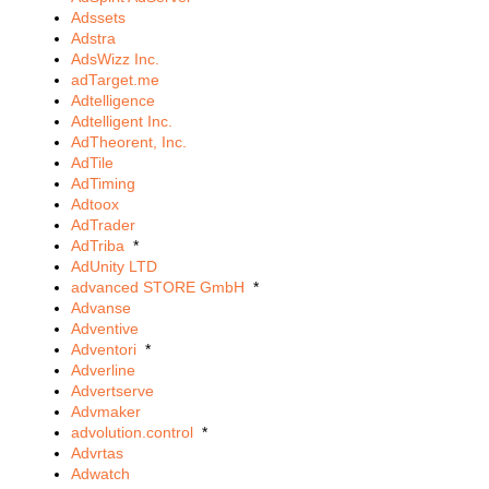
Adssets
Adstra
AdsWizz Inc.
adTarget.me
Adtelligence
Adtelligent Inc.
AdTheorent, Inc.
AdTile
AdTiming
Adtoox
AdTrader
AdTriba
*
AdUnity LTD
advanced STORE GmbH
*
Advanse
Adventive
Adventori
*
Adverline
Advertserve
Advmaker
advolution.control
*
Advrtas
Adwatch