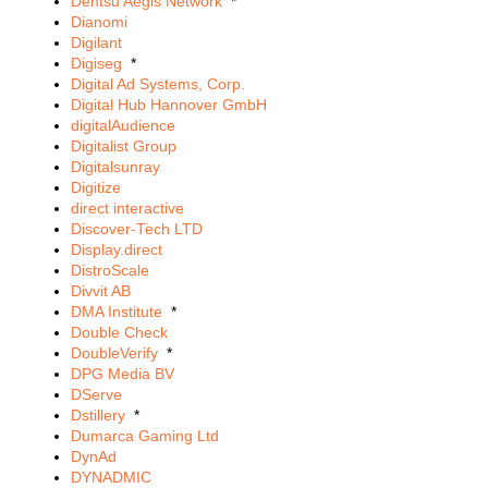
Dentsu Aegis Network
*
Dianomi
Digilant
Digiseg
*
Digital Ad Systems, Corp.
Digital Hub Hannover GmbH
digitalAudience
Digitalist Group
Digitalsunray
Digitize
direct interactive
Discover-Tech LTD
Display.direct
DistroScale
Divvit AB
DMA Institute
*
Double Check
DoubleVerify
*
DPG Media BV
DServe
Dstillery
*
Dumarca Gaming Ltd
DynAd
DYNADMIC