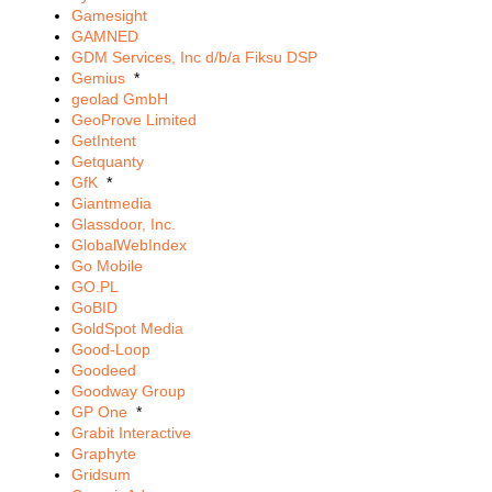
Gamesight
GAMNED
GDM Services, Inc d/b/a Fiksu DSP
Gemius
*
geolad GmbH
GeoProve Limited
GetIntent
Getquanty
GfK
*
Giantmedia
Glassdoor, Inc.
GlobalWebIndex
Go Mobile
GO.PL
GoBID
GoldSpot Media
Good-Loop
Goodeed
Goodway Group
GP One
*
Grabit Interactive
Graphyte
Gridsum