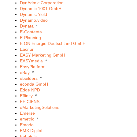
DynAdmic Corporation
Dynamic 1001 GmbH
Dynamic Yield
Dynamo.video
Dynata
*
E-Contenta
E-Planning
E.ON Energie Deutschland GmbH
Eacnur
EASY Marketing GmbH
EASYmedia
*
EasyPlatform
eBay
*
ebuilders
*
econda GmbH
Edge NPD
Effinity
*
EFICIENS
eMarketingSolutions
Emerse
emetriq
*
Emodo
EMX Digital
Enbritely